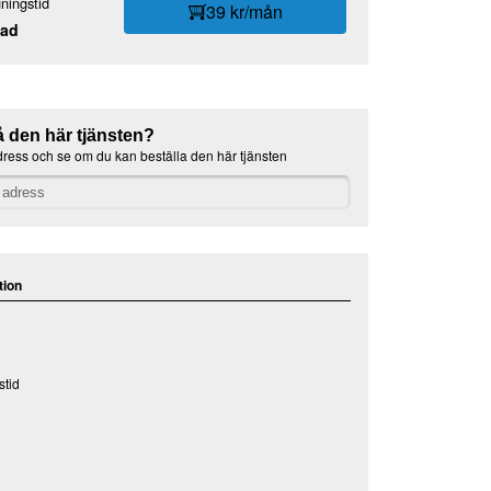
ningstid
39 kr/mån
ad
å den här tjänsten?
dress och se om du kan beställa den här tjänsten
tion
tid