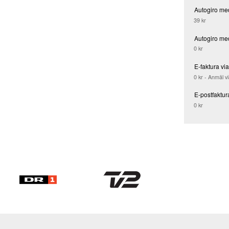
Autogiro me
39 kr
Autogiro me
0 kr
E-faktura vi
0 kr - Anmäl v
E-postfaktur
0 kr