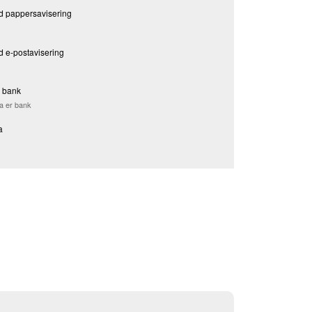
d pappersavisering
d e-postavisering
a bank
ia er bank
a