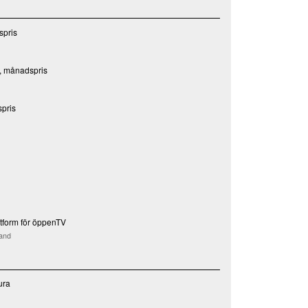
spris
, månadspris
pris
ttform för öppenTV
band
ura