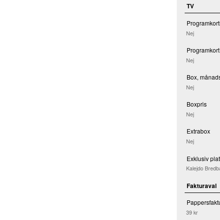
TV
Programkort
Nej
Programkort
Nej
Box, månads
Nej
Boxpris
Nej
Extrabox
Nej
Exklusiv pla
Kalejdo Bred
Fakturaval
Pappersfakt
39 kr