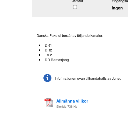
Jämför
Engångsav
Ingen
Danska Paketet består av följande kanaler:
DR1
DR2
TV 2
DR Ramasjang
Informationen ovan tillhandahålls av Junet
Allmänna villkor
Storlek: 736 Kb