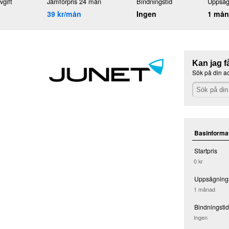
gift
Jämförpris 24 mån
Bindningstid
Uppsäg
39 kr/mån
Ingen
1 mån
Kan jag f
Sök på din a
Basinforma
Startpris
0 kr
Uppsägnings
1 månad
Bindningstid
Ingen